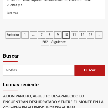
vueltas y al...
Leer más
Paginación
Anterior
1
7
8
9
11
12
13
…
10
…
282
Siguiente
de
entradas
Buscar
Buscar
Lo mas reciente
A DON PANCHO, ABUELITO DESAPARECIDO LO
ENCUENTRAN DESHIDRATADO Y ENTRE EL MONTE EN LA
COLMENA EN ALLENDE, INGRESA AL IMSS.