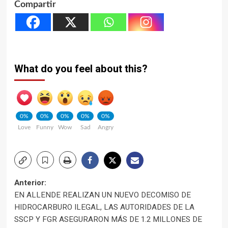
Compartir
What do you feel about this?
0%
0%
0%
0%
0%
Love
Funny
Wow
Sad
Angry
Navegación
Anterior:
EN ALLENDE REALIZAN UN NUEVO DECOMISO DE
de
HIDROCARBURO ILEGAL, LAS AUTORIDADES DE LA
SSCP Y FGR ASEGURARON MÁS DE 1.2 MILLONES DE
entradas