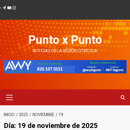
Ir
Facebook
Youtube
Instagram
al
contenido
Punto x Punto
NOTICIAS DE LA REGIÓN CITRÍCOLA
Menú
principal
INICIO
2025
NOVIEMBRE
19
Día:
19 de noviembre de 2025