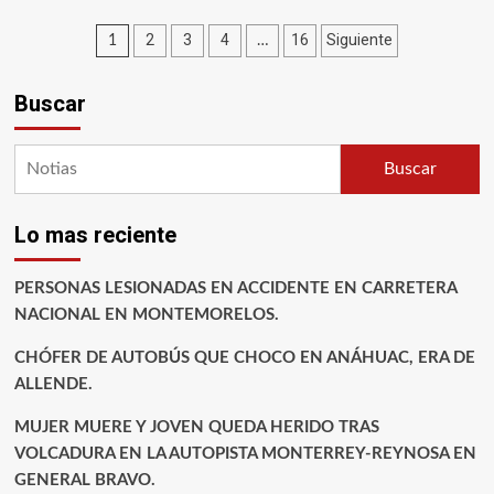
Paginación
2
3
4
16
Siguiente
1
…
de
Buscar
entradas
Buscar
Lo mas reciente
PERSONAS LESIONADAS EN ACCIDENTE EN CARRETERA
NACIONAL EN MONTEMORELOS.
CHÓFER DE AUTOBÚS QUE CHOCO EN ANÁHUAC, ERA DE
ALLENDE.
MUJER MUERE Y JOVEN QUEDA HERIDO TRAS
VOLCADURA EN LA AUTOPISTA MONTERREY-REYNOSA EN
GENERAL BRAVO.