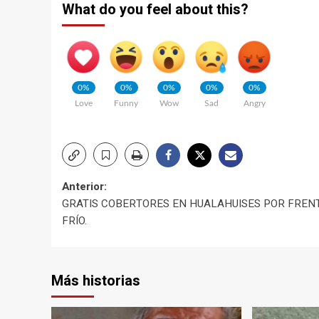
What do you feel about this?
0%
0%
0%
0%
0%
Love
Funny
Wow
Sad
Angry
Navegación
Anterior:
GRATIS COBERTORES EN HUALAHUISES POR FREN
de
FRÍO.
entradas
Más historias