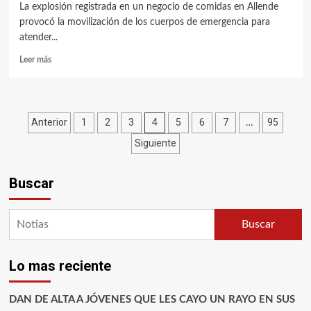
La explosión registrada en un negocio de comidas en Allende
provocó la movilización de los cuerpos de emergencia para
atender...
Leer más
Paginación
Anterior
1
2
3
5
6
7
95
4
…
Siguiente
de
entradas
Buscar
Buscar
Lo mas reciente
DAN DE ALTA A JÓVENES QUE LES CAYO UN RAYO EN SUS