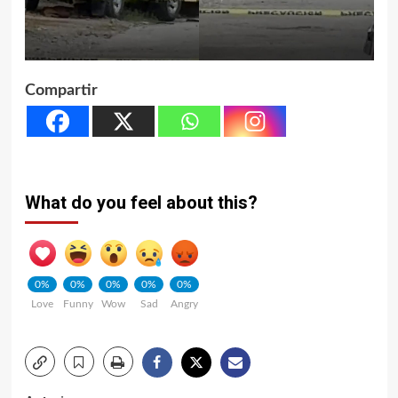
Compartir
What do you feel about this?
0%
0%
0%
0%
0%
Love
Funny
Wow
Sad
Angry