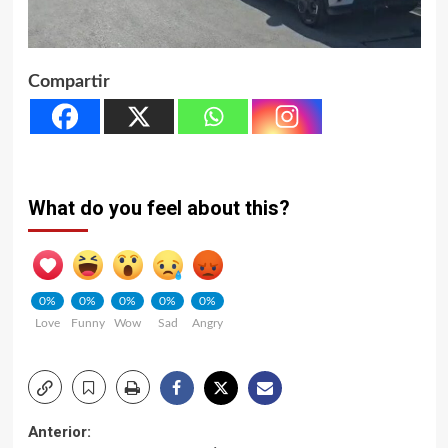
Compartir
What do you feel about this?
0%
0%
0%
0%
0%
Love
Funny
Wow
Sad
Angry
Navegación
Anterior: