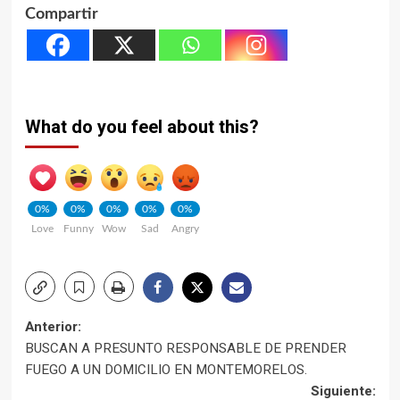
Compartir
What do you feel about this?
0%
0%
0%
0%
0%
Love
Funny
Wow
Sad
Angry
Navegación
Anterior:
BUSCAN A PRESUNTO RESPONSABLE DE PRENDER
de
FUEGO A UN DOMICILIO EN MONTEMORELOS.
Siguiente: