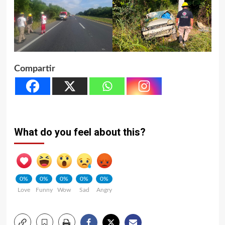
Compartir
What do you feel about this?
0%
0%
0%
0%
0%
Love
Funny
Wow
Sad
Angry