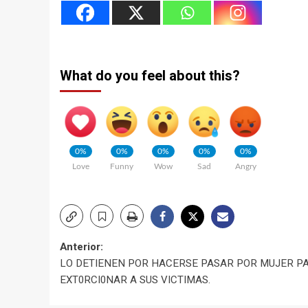
What do you feel about this?
0%
0%
0%
0%
0%
Love
Funny
Wow
Sad
Angry
Navegación
Anterior:
LO DETIENEN POR HACERSE PASAR POR MUJER P
de
EXT0RCI0NAR A SUS VICTIMAS.
entradas