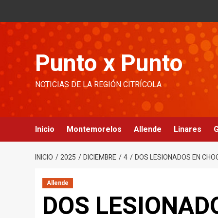
Ir
al
contenido
Punto x Punto
NOTICIAS DE LA REGIÓN CITRÍCOLA
Inicio
Montemorelos
Allende
Linares
G
INICIO
2025
DICIEMBRE
4
DOS LESIONADOS EN CHOQ
Allende
DOS LESIONAD