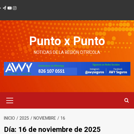
Ir
Facebook
Youtube
Instagram
al
contenido
Punto x Punto
NOTICIAS DE LA REGIÓN CITRÍCOLA
Menú
principal
INICIO
2025
NOVIEMBRE
16
Día:
16 de noviembre de 2025