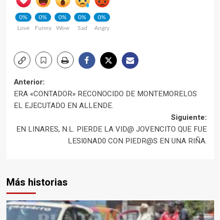
0%
0%
0%
0%
0%
Love
Funny
Wow
Sad
Angry
Navegación
Anterior:
ERA «CONTADOR» RECONOCIDO DE MONTEMORELOS
de
EL EJECUTADO EN ALLENDE.
Siguiente:
entradas
EN LINARES, N.L. PIERDE LA VID@ JOVENCITO QUE FUE
LESI0NAD0 CON PIEDR@S EN UNA RIÑA.
Más historias