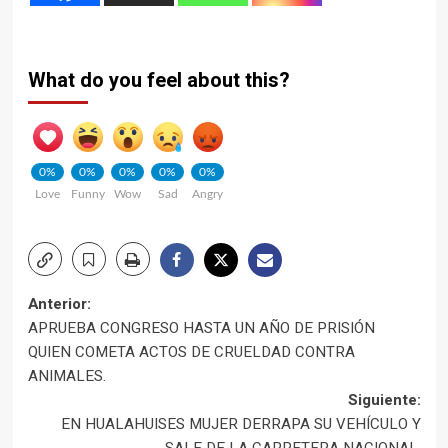
What do you feel about this?
0%
0%
0%
0%
0%
Love
Funny
Wow
Sad
Angry
Navegación
Anterior:
APRUEBA CONGRESO HASTA UN AÑO DE PRISIÓN
de
QUIEN COMETA ACTOS DE CRUELDAD CONTRA
ANIMALES.
entradas
Siguiente:
EN HUALAHUISES MUJER DERRAPA SU VEHÍCULO Y
SALE DE LA CARRETERA NACIONAL.