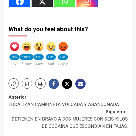
What do you feel about this?
0%
100%
0%
0%
0%
Love
Funny
Wow
Sad
Angry
Navegación
Anterior:
LOCALIZAN CAMIONETA VOLCADA Y ABANDONADA.
de
Siguiente:
DETIENEN EN BRAVO A DOS MUJERES CON SEIS KILOS
entradas
DE COCAÍNA QUE ESCONDÍAN EN FAJAS.