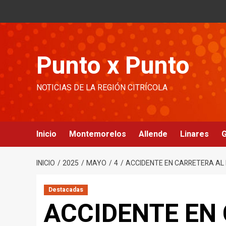
Ir
al
contenido
Punto x Punto
NOTICIAS DE LA REGIÓN CITRÍCOLA
Inicio
Montemorelos
Allende
Linares
G
INICIO
2025
MAYO
4
ACCIDENTE EN CARRETERA AL 
Destacadas
ACCIDENTE EN