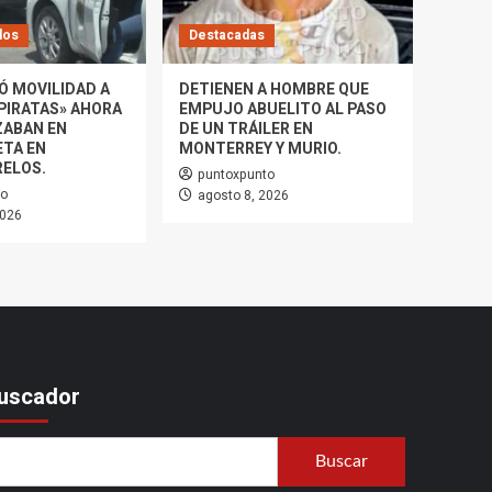
los
Destacadas
Ó MOVILIDAD A
DETIENEN A HOMBRE QUE
PIRATAS» AHORA
EMPUJO ABUELITO AL PASO
ZABAN EN
DE UN TRÁILER EN
TA EN
MONTERREY Y MURIO.
ELOS.
puntoxpunto
to
agosto 8, 2026
2026
uscador
Buscar