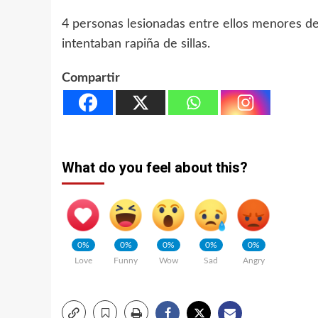
4 personas lesionadas entre ellos menores d
intentaban rapiña de sillas.
Compartir
What do you feel about this?
0%
0%
0%
0%
0%
Love
Funny
Wow
Sad
Angry