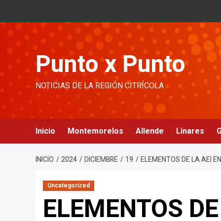
Ir
al
contenido
Punto x Punto
NOTICIAS DE LA REGIÓN CITRÍCOLA
Inicio
Montemorelos
Allende
Linares
G
INICIO
2024
DICIEMBRE
19
ELEMENTOS DE LA AEI E
Uncategorized
ELEMENTOS DE 