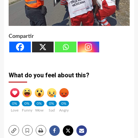
Compartir
What do you feel about this?
0%
0%
0%
0%
0%
Love
Funny
Wow
Sad
Angry