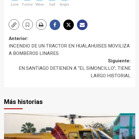
Love
Funny
Wow
Sad
Angry
Navegación
Anterior:
INCENDIO DE UN TRACTOR EN HUALAHUISES MOVILIZA
de
A BOMBEROS LINARES.
Siguiente:
entradas
EN SANTIAGO DETIENEN A “EL SIMONCILLO”; TIENE
LARGO HISTORIAL
Más historias