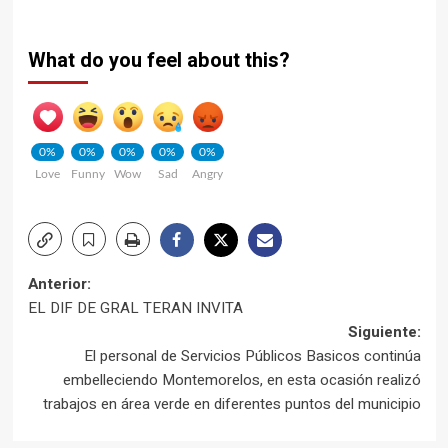
What do you feel about this?
0%
0%
0%
0%
0%
Love
Funny
Wow
Sad
Angry
Navegación
Anterior:
EL DIF DE GRAL TERAN INVITA
de
Siguiente:
El personal de Servicios Públicos Basicos continúa
entradas
embelleciendo Montemorelos, en esta ocasión realizó
trabajos en área verde en diferentes puntos del municipio