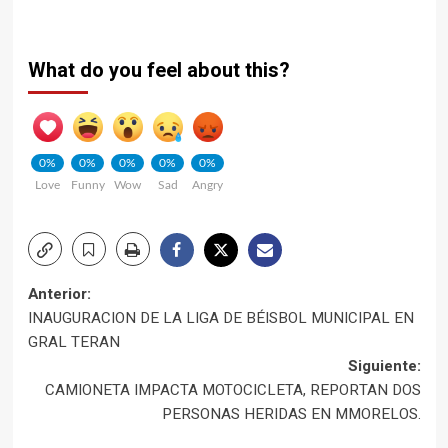
What do you feel about this?
0%
0%
0%
0%
0%
Love
Funny
Wow
Sad
Angry
Navegación
Anterior:
INAUGURACION DE LA LIGA DE BÉISBOL MUNICIPAL EN
de
GRAL TERAN
Siguiente:
entradas
CAMIONETA IMPACTA MOTOCICLETA, REPORTAN DOS
PERSONAS HERIDAS EN MMORELOS.