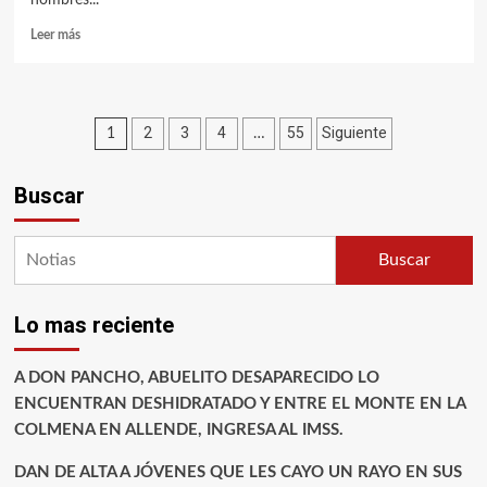
Leer más
Paginación
2
3
4
55
Siguiente
1
…
de
Buscar
entradas
Buscar
Lo mas reciente
A DON PANCHO, ABUELITO DESAPARECIDO LO
ENCUENTRAN DESHIDRATADO Y ENTRE EL MONTE EN LA
COLMENA EN ALLENDE, INGRESA AL IMSS.
DAN DE ALTA A JÓVENES QUE LES CAYO UN RAYO EN SUS