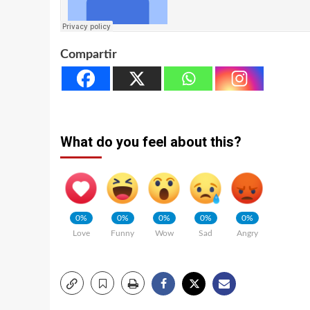
Compartir
What do you feel about this?
0%
0%
0%
0%
0%
Love
Funny
Wow
Sad
Angry