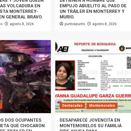
ERE Y JOVEN QUEDA
DETIENEN A HOMBRE QUE
RAS VOLCADURA EN
EMPUJO ABUELITO AL PASO DE
ISTA MONTERREY-
UN TRÁILER EN MONTERREY Y
EN GENERAL BRAVO.
MURIO.
to
agosto 8, 2026
puntoxpunto
agosto 8, 2026
Destacadas
Montemorelos
OS DOS OCUPANTES
DESAPARECE JOVENCITA EN
NETA QUE CHOCARON
MONTEMORELOS SU FAMILIA