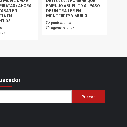
Ó MOVILIDAD A
DETIENEN A HOMBRE QUE
PIRATAS» AHORA
EMPUJO ABUELITO AL PASO
ZABAN EN
DE UN TRÁILER EN
TA EN
MONTERREY Y MURIO.
ELOS.
puntoxpunto
to
agosto 8, 2026
2026
uscador
Buscar