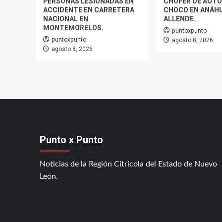
PERSONAS LESIONADAS EN
CHÓFER DE AUTO
ACCIDENTE EN CARRETERA
CHOCO EN ANÁHU
NACIONAL EN
ALLENDE.
MONTEMORELOS.
puntoxpunto
puntoxpunto
agosto 8, 2026
agosto 8, 2026
Punto x Punto
Noticias de la Región Citrícola del Estado de Nuevo
León.