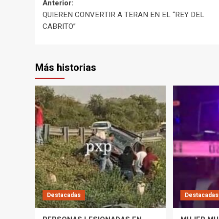
Navegación
Anterior:
QUIEREN CONVERTIR A TERAN EN EL “REY DEL
de
CABRITO”
entradas
Más historias
Destacadas
Destacadas