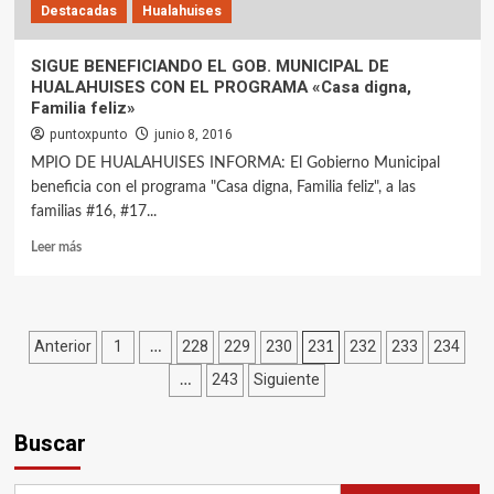
Destacadas
Hualahuises
SIGUE BENEFICIANDO EL GOB. MUNICIPAL DE
HUALAHUISES CON EL PROGRAMA «Casa digna,
Familia feliz»
puntoxpunto
junio 8, 2016
MPIO DE HUALAHUISES INFORMA: El Gobierno Municipal
beneficia con el programa "Casa digna, Familia feliz", a las
familias #16, #17...
Leer más
Paginación
Anterior
1
228
229
230
232
233
234
…
231
243
Siguiente
de
…
entradas
Buscar