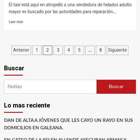
El taxi está aquí en atropelló a una vendedora de helados adulto
mayor es buscado por las autoridades para reparación...
Leer más
Paginación
Anterior
1
3
4
5
8
Siguiente
2
…
de
Buscar
entradas
Buscar
Lo mas reciente
DAN DE ALTA A JÓVENES QUE LES CAYO UN RAYO EN SUS
DOMICILIOS EN GALEANA.